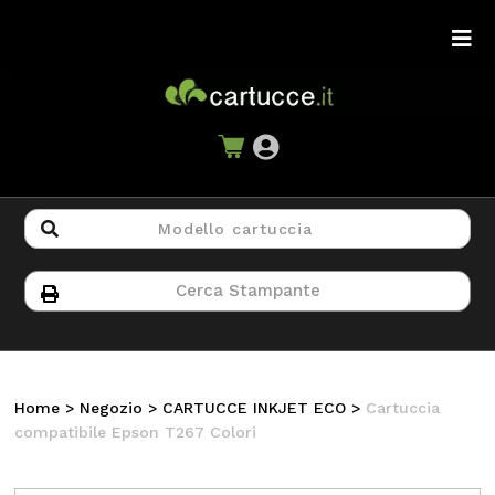
Home
>
Negozio
>
CARTUCCE INKJET ECO
>
Cartuccia
compatibile Epson T267 Colori