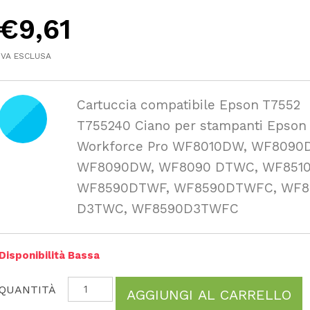
€
9,61
IVA ESCLUSA
Cartuccia compatibile Epson T7552
T755240 Ciano per stampanti Epson
Workforce Pro WF8010DW, WF8090
WF8090DW, WF8090 DTWC, WF851
WF8590DTWF, WF8590DTWFC, WF8
D3TWC, WF8590D3TWFC
Disponibilità Bassa
AGGIUNGI AL CARRELLO