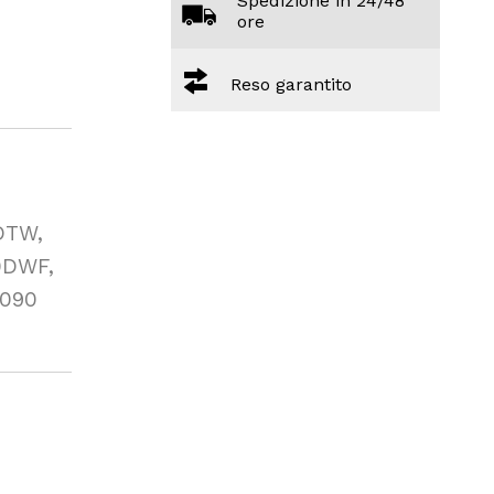
Spedizione in 24/48
ore
Reso garantito
DTW,
0DWF,
090