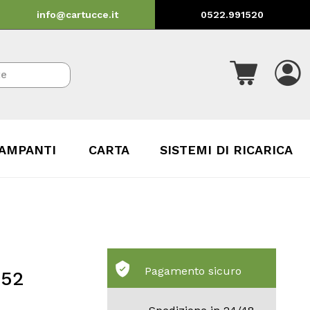
info@cartucce.it
0522.991520
AMPANTI
CARTA
SISTEMI DI RICARICA
Pagamento sicuro
552