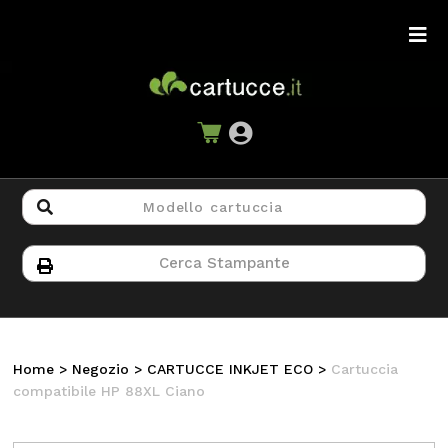
Home
>
Negozio
>
CARTUCCE INKJET ECO
>
Cartuccia
compatibile HP 88XL Ciano