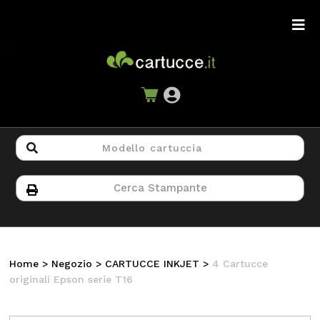
Home
>
Negozio
>
CARTUCCE INKJET
>
4 Cartucce
originali Epson serie T16