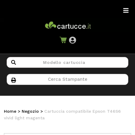
Home
>
Negozio
>
Cartuccia compatibile Epson T46S6
vivid light magenta