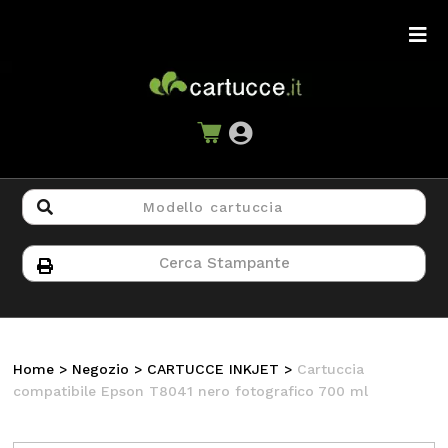
Home
>
Negozio
>
CARTUCCE INKJET
>
Cartuccia
compatibile Epson T8041 nero fotografico 700 ml