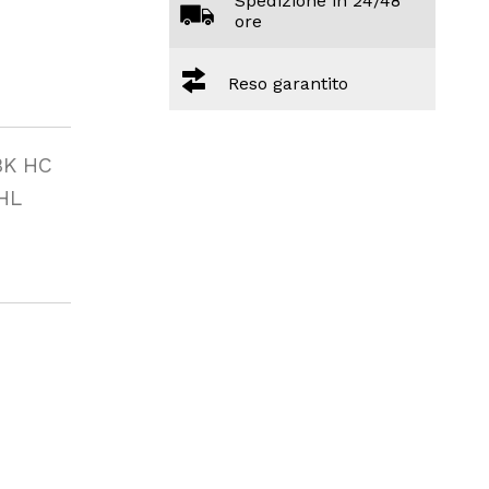
Spedizione in 24/48
ore
Reso garantito
BK HC
HL