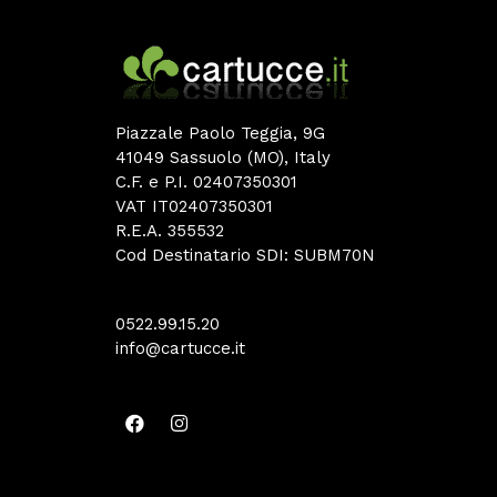
Piazzale Paolo Teggia, 9G
41049 Sassuolo (MO), Italy
C.F. e P.I. 02407350301
VAT IT02407350301
R.E.A. 355532
Cod Destinatario SDI: SUBM70N
0522.99.15.20
info@cartucce.it