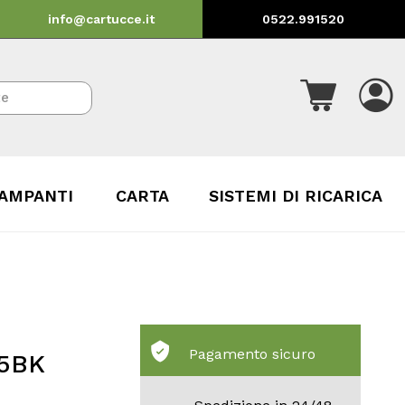
info@cartucce.it
0522.991520
AMPANTI
CARTA
SISTEMI DI RICARICA
Pagamento sicuro
05BK