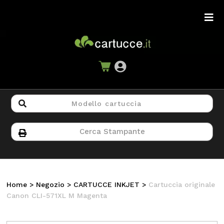
Home
>
Negozio
>
CARTUCCE INKJET
>
Cartuccia originale
Canon CLI-571XL M Magenta