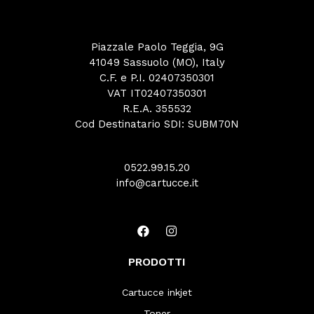
Piazzale Paolo Teggia, 9G
41049 Sassuolo (MO), Italy
C.F. e P.I. 02407350301
VAT IT02407350301
R.E.A. 355532
Cod Destinatario SDI: SUBM70N
0522.99.15.20
info@cartucce.it
PRODOTTI
Cartucce inkjet
Toner