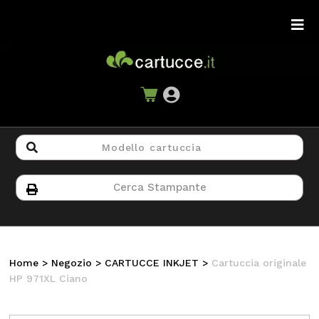
Home
>
Negozio
>
CARTUCCE INKJET
>
Cartuccia originale
HP 971XL Ciano