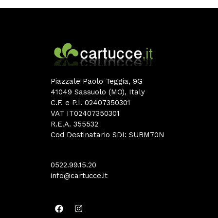
Piazzale Paolo Teggia, 9G
41049 Sassuolo (MO), Italy
C.F. e P.I. 02407350301
VAT IT02407350301
R.E.A. 355532
Cod Destinatario SDI: SUBM70N
0522.99.15.20
info@cartucce.it