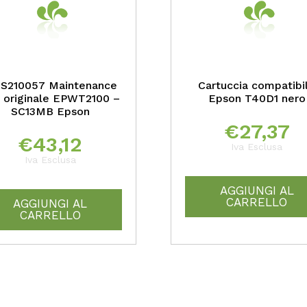
3S210057 Maintenance
Cartuccia compatibi
 originale EPWT2100 –
Epson T40D1 nero
SC13MB Epson
€
27,37
€
43,12
Iva Esclusa
Iva Esclusa
AGGIUNGI AL
CARRELLO
AGGIUNGI AL
CARRELLO