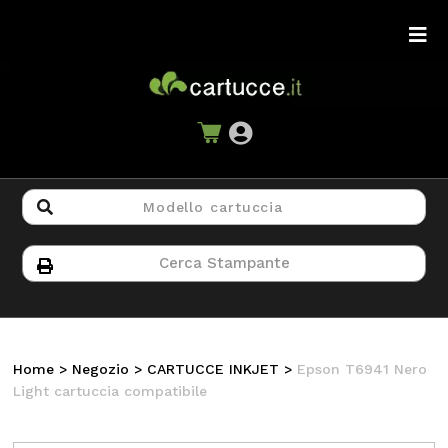
Home
>
Negozio
>
CARTUCCE INKJET
>
Epson T6941 Nero
Light cartuccia compatibile