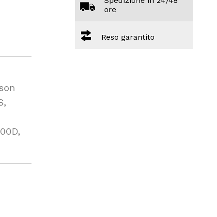
Spedizione in 24/48
ore
Reso garantito
pson
S,
200D,