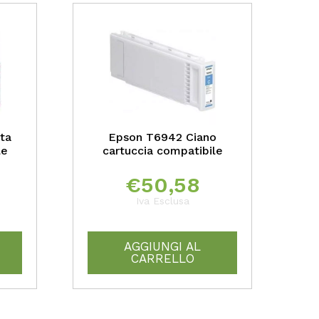
ta
Epson T6942 Ciano
le
cartuccia compatibile
€
50,58
Iva Esclusa
AGGIUNGI AL
CARRELLO