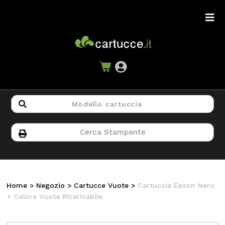
Home
>
Negozio
>
Cartucce Vuote
>
Cartuccia Epson Nero
+ Colore Vuota Ricaricabile