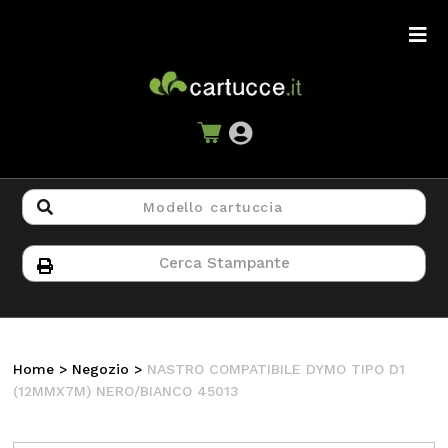
Home
>
Negozio
>
NASTRO COMPATIBILE DYMO TIPO D1
(12MMX7M) NERO/BIANCO 45013