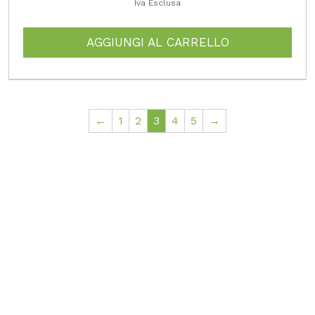
Iva Esclusa
AGGIUNGI AL CARRELLO
←
1
2
3
4
5
→