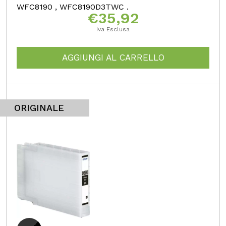
WFC8190 , WFC8190D3TWC .
€
35,92
Iva Esclusa
AGGIUNGI AL CARRELLO
ORIGINALE