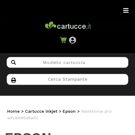
Home
>
Cartucce inkjet >
Epson
>
Workforce pro
wfc8690dtwfc