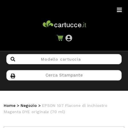
Home
>
Negozio
>
EPSON 107 Flacone di inchiostro
Magenta DYE originale (70 ml)