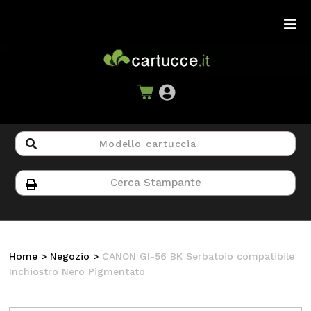
Home
>
Negozio
>
CANON GI-56 BK Serbatoio compatibile
Inchiostro Nero Pigmentato