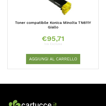
Toner compatibile Konica Minolta TN611Y
Giallo
€
95,71
Iva Esclusa
AGGIUNGI AL CARRELLO