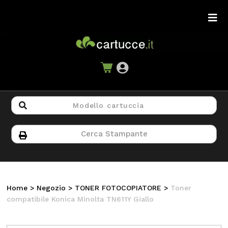
Home
>
Negozio
>
TONER FOTOCOPIATORE
>
Toner
compatibile Konica Minolta TN611Y Giallo