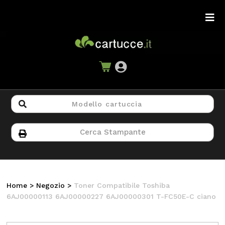
Home
>
Negozio
>
Toner Compatibile Toshiba
6AJ00000113 6AJ00000227 6AJ00000301 T-FC50E-C ciano