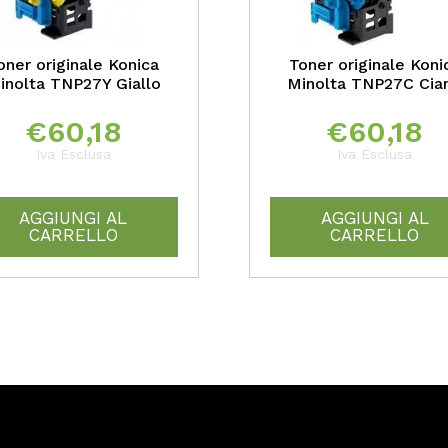
oner originale Konica
Toner originale Koni
inolta TNP27Y Giallo
Minolta TNP27C Cia
€
60,18
€
60,18
Iva Esclusa
Iva Esclusa
AGGIUNGI AL
AGGIUNGI AL
CARRELLO
CARRELLO