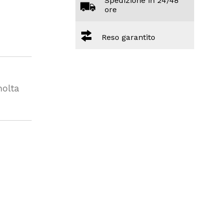
Spedizione in 24/48
ore
Reso garantito
a
nolta