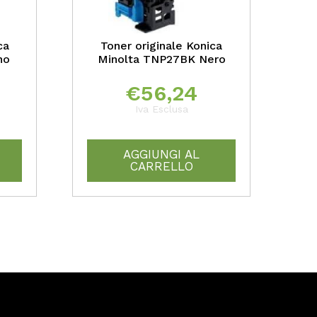
ca
Toner originale Konica
no
Minolta TNP27BK Nero
€
56,24
Iva Esclusa
AGGIUNGI AL
CARRELLO