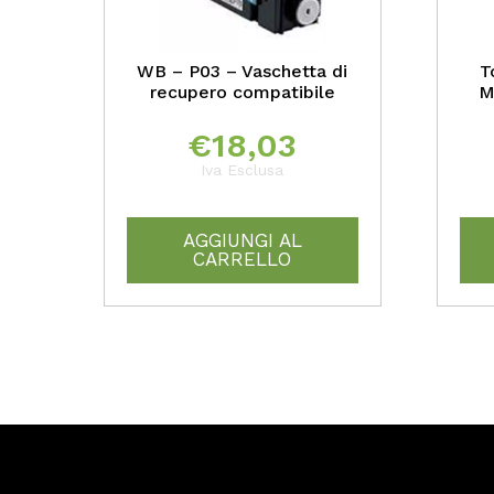
WB – P03 – Vaschetta di
T
recupero compatibile
M
€
18,03
Iva Esclusa
AGGIUNGI AL
CARRELLO