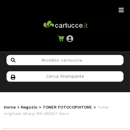
Home
>
Negozio
>
TONER FOTOCOPIATORE
>
Toner
originale Sharp MX-560GT Nero