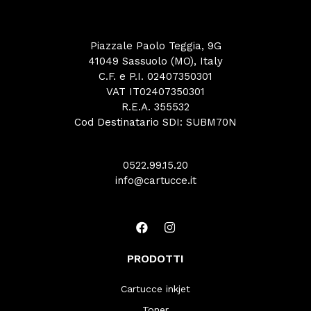
Piazzale Paolo Teggia, 9G
41049 Sassuolo (MO), Italy
C.F. e P.I. 02407350301
VAT IT02407350301
R.E.A. 355532
Cod Destinatario SDI: SUBM70N
0522.99.15.20
info@cartucce.it
PRODOTTI
Cartucce inkjet
Toner