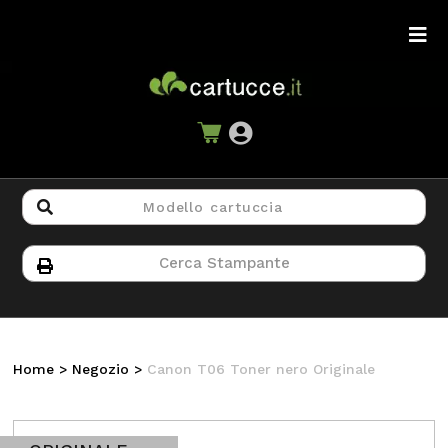
Home
>
Negozio
>
Canon T06 Toner nero Originale