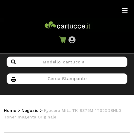
Home
>
Negozio
>
Kyocera Mita TK-8375M 1T02XDBNL0
Toner magenta Originale