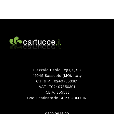
Piazzale Paolo Teggia, 9G
41049 Sassuolo (MO), Italy
C.F. e P.I. 02407350301
VAT IT02407350301
R.E.A. 355532
Cod Destinatario SDI: SUBM70N
0522.99.15.20