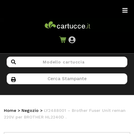
Home
>
Negozio
>
LY2488001 – Brother Fuser Unit reman
220V per BROTHER HL2240D .