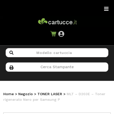
Home
>
Negozio
>
TONER LASER
>
MLT – D203E – Toner
rigenerato Nero per Samsung P