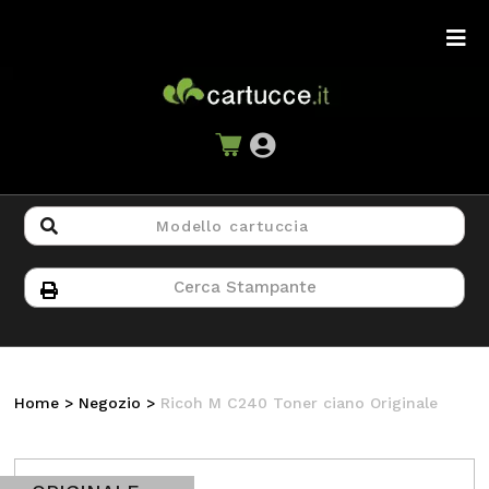
Home
>
Negozio
>
Ricoh M C240 Toner ciano Originale