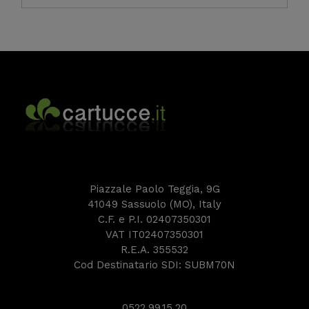
Piazzale Paolo Teggia, 9G
41049 Sassuolo (MO), Italy
C.F. e P.I. 02407350301
VAT IT02407350301
R.E.A. 355532
Cod Destinatario SDI: SUBM70N
0522.99.15.20