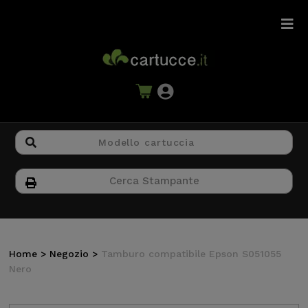
Home
>
Negozio
>
Tamburo compatibile Epson S051055
Nero