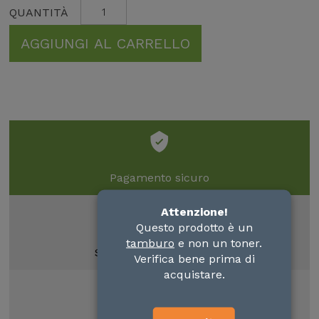
AGGIUNGI AL CARRELLO
Pagamento sicuro
Attenzione!
Questo prodotto è un
tamburo
e non un toner.
Spedizione in 24/48 ore
Verifica bene prima di
acquistare.