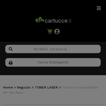
Home
>
Negozio
>
TONER LASER
>
Tamburo compatibile
HP 19A Nero