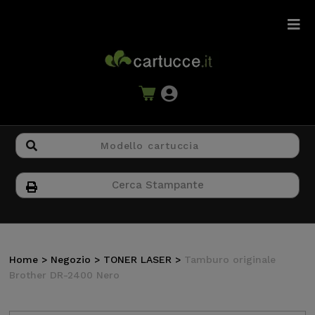
Home
>
Negozio
>
TONER LASER
>
Tamburo originale
Brother DR-2400 Nero