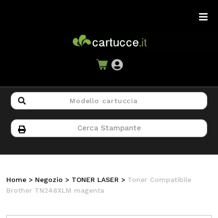
Home
>
Negozio
>
TONER LASER
>
Toner Compatibile
Brother TN248XLM magenta