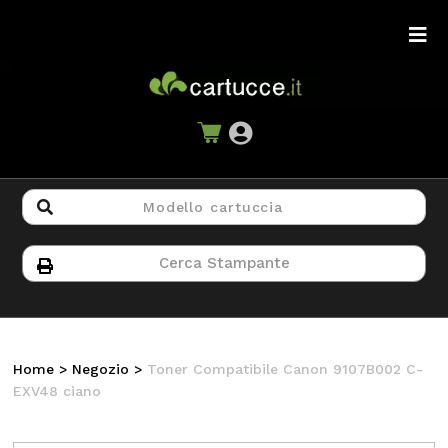
Home
>
Negozio
>
Toner Compatibile Canon 9107B002 C-
EXV48 ciano