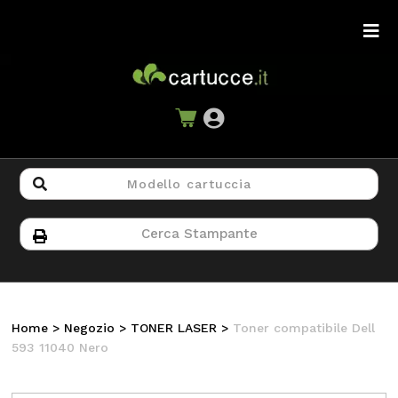
Home
>
Negozio
>
TONER LASER
>
Toner compatibile Dell
593 11040 Nero