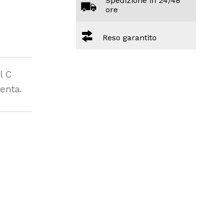
Spedizione in 24/48
ore
Reso garantito
l C
enta.