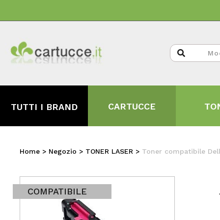
CARTUCCE
TO
TUTTI I BRAND
Home
>
Negozio
>
TONER LASER
>
Toner compatibile De
COMPATIBILE