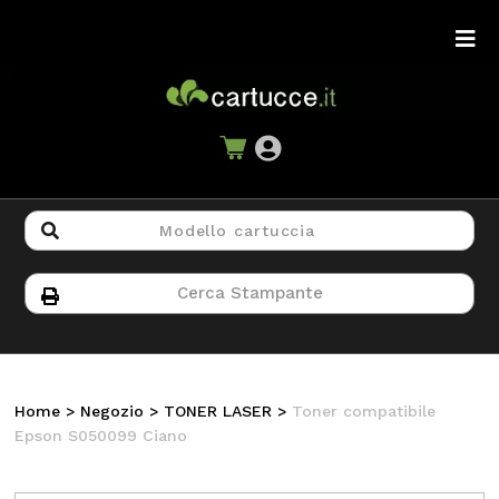
Home
>
Negozio
>
TONER LASER
>
Toner compatibile
Epson S050099 Ciano