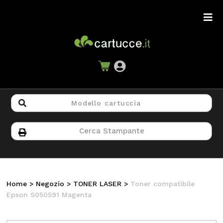
Home
>
Negozio
>
TONER LASER
>
Toner compatibile
Epson S050591 Magenta