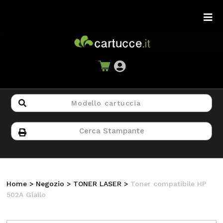
Home
>
Negozio
>
TONER LASER
>
Toner compatibile HP
502A Giallo