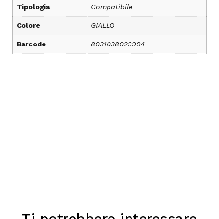
Tipologia
Compatibile
Colore
GIALLO
Barcode
8031038029994
Ti potrebbero interessare