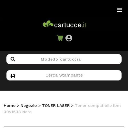
Home
>
Negozio
>
TONER LASER
>
Toner compatibile Ibm
39V1638 Nero