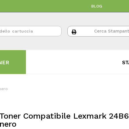
BLOG
NER
ST
nero
Toner Compatibile Lexmark 24B
nero