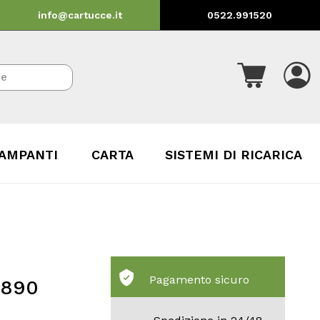
info@cartucce.it
0522.991520
AMPANTI
CARTA
SISTEMI DI RICARICA
Pagamento sicuro
6890