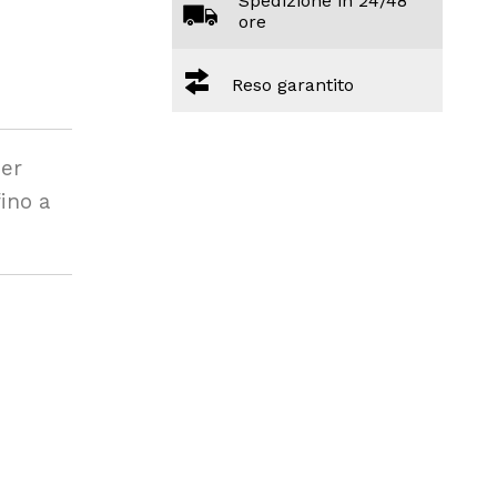
Spedizione in 24/48
ore
Reso garantito
per
ino a