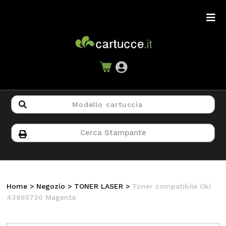
Home
>
Negozio
>
TONER LASER
>
Toner compatibile Oki
43865730 Magenta