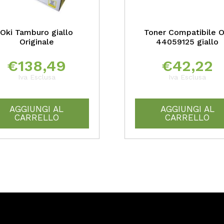
Oki Tamburo giallo
Toner Compatibile O
Originale
44059125 giallo
€
138,49
€
42,22
Iva Esclusa
Iva Esclusa
AGGIUNGI AL
AGGIUNGI AL
CARRELLO
CARRELLO