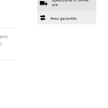
Spedizione in 24/48
ore
Reso garantito
iano
0