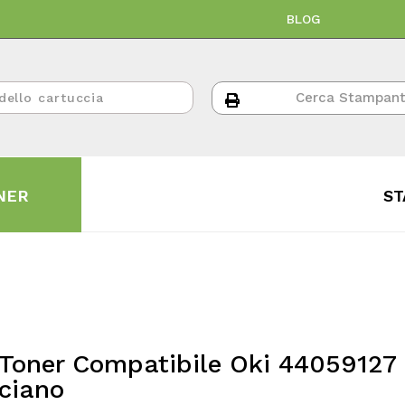
BLOG
NER
ST
o
Toner Compatibile Oki 44059127
ciano