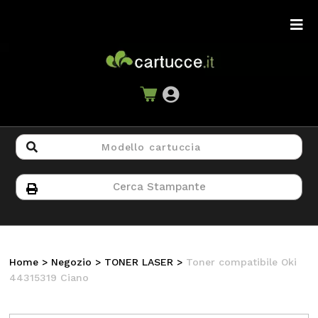
Home
>
Negozio
>
TONER LASER
>
Toner compatibile Oki
44315319 Ciano