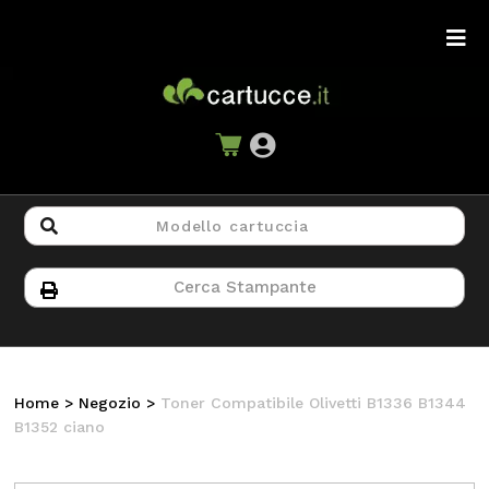
Home
>
Negozio
>
Toner Compatibile Olivetti B1336 B1344
B1352 ciano