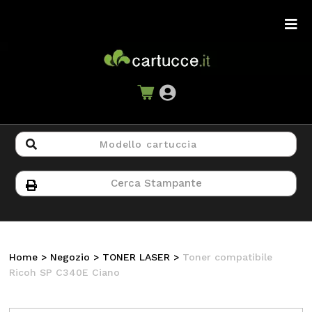
Home
>
Negozio
>
TONER LASER
>
Toner compatibile
Ricoh SP C340E Ciano