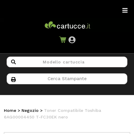
Home
>
Negozio
>
Toner Compatibile Toshiba
6AG00004450 T-FC30EK nero