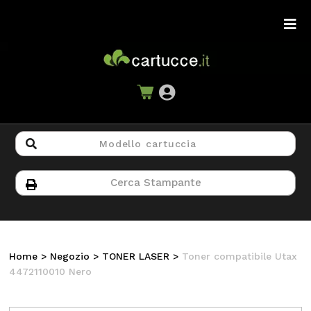
Home
>
Negozio
>
TONER LASER
>
Toner compatibile Utax
4472110010 Nero