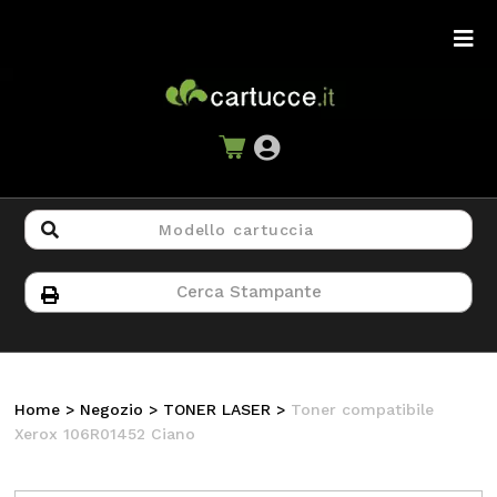
Home
>
Negozio
>
TONER LASER
>
Toner compatibile
Xerox 106R01452 Ciano