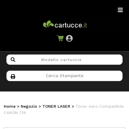
Home
>
Negozio
>
TONER LASER
>
Toner nero Compatibile
CANON 719