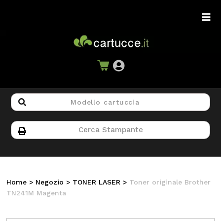
Home
>
Negozio
>
TONER LASER
>
Toner originale Brother
TN241M Magenta