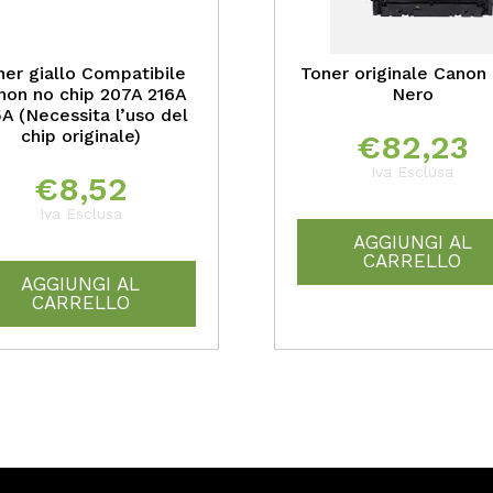
ner giallo Compatibile
Toner originale Canon
non no chip 207A 216A
Nero
A (Necessita l’uso del
chip originale)
€
82,23
Iva Esclusa
€
8,52
Iva Esclusa
AGGIUNGI AL
CARRELLO
AGGIUNGI AL
CARRELLO