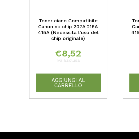
Toner ciano Compatibile
To
Canon no chip 207A 216A
Ca
415A (Necessita l’uso del
415
chip originale)
€
8,52
Iva Esclusa
AGGIUNGI AL
CARRELLO