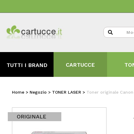
CARTUCCE
TO
TUTTI I BRAND
Home
>
Negozio
>
TONER LASER
>
Toner originale Cano
ORIGINALE