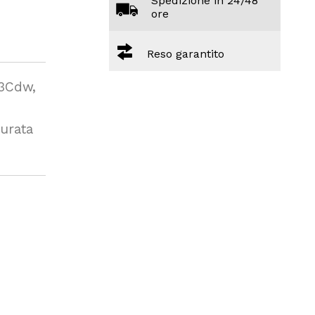
Spedizione in 24/48
ore
Reso garantito
63Cdw,
urata